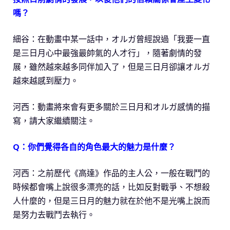
嗎？
細谷：在動畫中某一話中，オルガ曾經說過「我要一直
是三日月心中最強最帥氣的人才行」，隨著劇情的發
展，雖然越來越多同伴加入了，但是三日月卻讓オルガ
越來越感到壓力。
河西：動畫將來會有更多關於三日月和オルガ感情的描
寫，請大家繼續關注。
Q：你們覺得各自的角色最大的魅力是什麼？
河西：之前歷代《高達》作品的主人公，一般在戰鬥的
時候都會嘴上說很多漂亮的話，比如反對戰爭、不想殺
人什麼的，但是三日月的魅力就在於他不是光嘴上說而
是努力去戰鬥去執行。