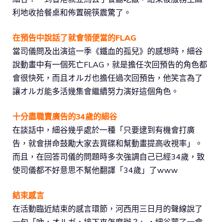
利地收拾餐桌和佈置碗筷震驚了。
在預告中說話了就會領便當的FLAG
當司儀問及出演這一季《鐵血的孤兒》的感想時，細谷
說動畫中有一個死亡FLAG，就是擔任次回預告的角色都
會很快死，而且オルガ也擔任過次回預告，他笑言為了
讓オルガ能多活幾集會繼續努力演好這個角色。
十分盡職賣廣告的34歲的細谷
在談話中，細谷幾乎處於一種「只要逮到有機會打廣
告，就會拼命鼓勵大家去買碟和幫動畫提高收視率」。
而且，在回答司儀的問題時多次強調自己已經34歲，致
使司儀都不好意思不幫他翻譯「34歲」了www
結束感言
在活動臨近結束的感言環節，河西用三日月的聲線說了