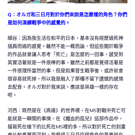
Q：オルガ和三日月對於你們來說是怎麼樣的角色？你們
是如何演繹戰爭中的感覺的。
細谷：因為我生活在和平的日本，基本沒有經歷過死神
插肩而過的感覺。雖然不能一概而論，但這些關於戰爭
的作品就會讓人思考「死亡」是怎麼的一回事，感受到
其實活著就是一件很棒的事，雖然之前都是覺得活著是
一件很理所當然的事，但是如果發生戰爭後，或許就會
很容易就死掉，所以我是融入了那種不留下遺憾的感情
去配音。オルガ對於我來說，應該是英雄一樣的存在
吧。
河西：既然是在《高達》的世界裡，在MS對戰中死亡可
能就是一瞬間的事情，在《鐵血的孤兒》這部作品中，
描寫死在槍下的比死在MS裡的多，所以對於死亡的刻畫
會比較真實而深刻。我覺得三日月這個角色的意義就在