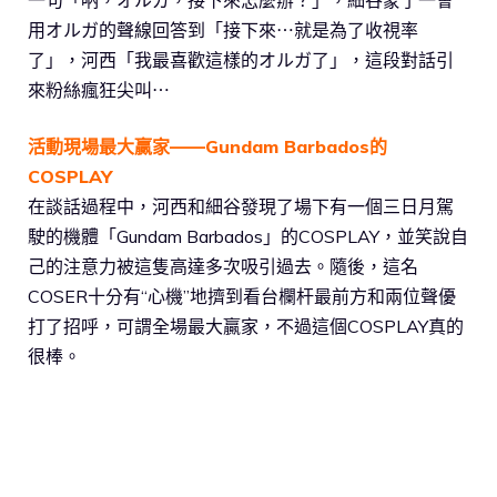
一句「吶，オルガ，接下來怎麼辦？」，細谷蒙了一會
用オルガ的聲線回答到「接下來⋯就是為了收視率
了」，河西「我最喜歡這樣的オルガ了」，這段對話引
來粉絲瘋狂尖叫⋯
活動現場最大贏家——Gundam Barbados的
COSPLAY
在談話過程中，河西和細谷發現了場下有一個三日月駕
駛的機體「Gundam Barbados」的COSPLAY，並笑說自
己的注意力被這隻高達多次吸引過去。隨後，這名
COSER十分有“心機”地擠到看台欄杆最前方和兩位聲優
打了招呼，可謂全場最大贏家，不過這個COSPLAY真的
很棒。