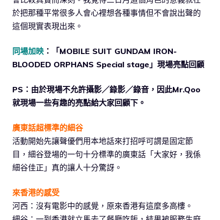
於把那種平常很多人會心裡想各種事情但不會說出聲的
這個現實表現出來。
同場加映
：「MOBILE SUIT GUNDAM IRON-
BLOODED ORPHANS Special stage」現場亮點回顧
PS：由於現場不允許攝影／錄影／錄音，因此Mr.Qoo
就現場一些有趣的亮點給大家回顧下。
廣東話超標準的細谷
活動開始先讓聲優們用本地話來打招呼可謂是固定節
目，細谷登場的一句十分標準的廣東話「大家好，我係
細谷佳正」真的讓人十分驚訝。
來香港的感受
河西：沒有電影中的感覺，原來香港有這麼多高樓。
細谷：一到香港就立馬去了餐廳吃飯，結果被服務生麻