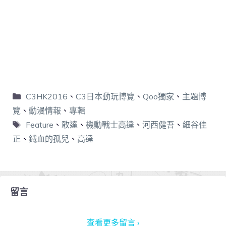
C3HK2016
、
C3日本動玩博覽
、
Qoo獨家
、
主題博
覽
、
動漫情報
、
專輯
Feature
、
敢達
、
機動戰士高達
、
河西健吾
、
細谷佳
正
、
鐵血的孤兒
、
高達
留言
查看更多留言 ›