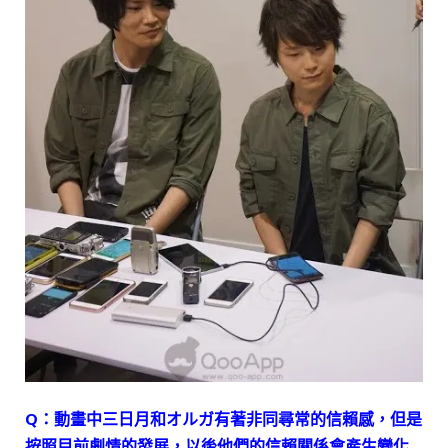
Q：動畫中三日月和オルガ有著非同尋常的信賴感，但是
按照目前劇情的發展，以後他們的信賴關係會產生變化