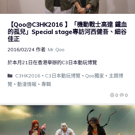
【Qoo@C3HK2016 】「機動戰士高達 鐵血
的孤兒」Special stage專訪河西健吾、細谷
佳正
2016/02/24
作者:
Mr. Qoo
於本月21日在香港舉辦的C3日本動玩博覽
C3HK2016
、
C3日本動玩博覽
、
Qoo獨家
、
主題博
覽
、
動漫情報
、
專輯
0
0