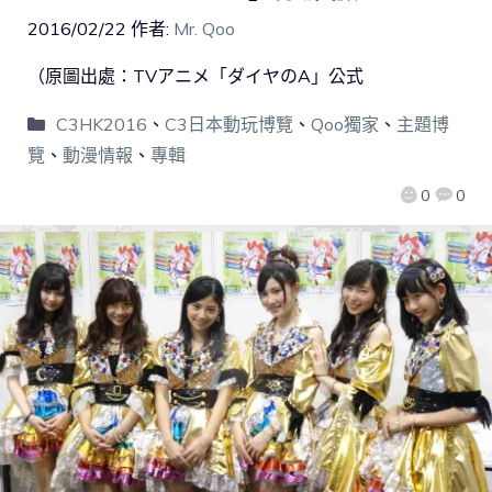
2016/02/22
作者:
Mr. Qoo
（原圖出處：TVアニメ「ダイヤのA」公式
C3HK2016
、
C3日本動玩博覽
、
Qoo獨家
、
主題博
覽
、
動漫情報
、
專輯
0
0