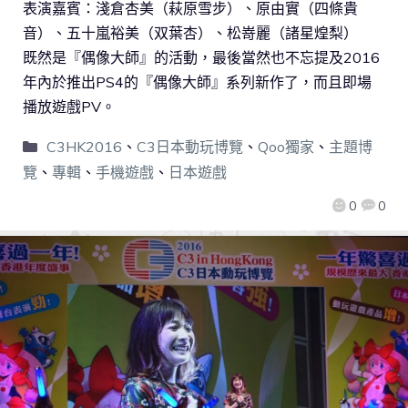
表演嘉賓：淺倉杏美（萩原雪步）、原由實（四條貴
音）、五十嵐裕美（双葉杏）、松嵜麗（諸星煌梨）
既然是『偶像大師』的活動，最後當然也不忘提及2016
年內於推出PS4的『偶像大師』系列新作了，而且即場
播放遊戲PV。
C3HK2016
、
C3日本動玩博覽
、
Qoo獨家
、
主題博
覽
、
專輯
、
手機遊戲
、
日本遊戲
0
0