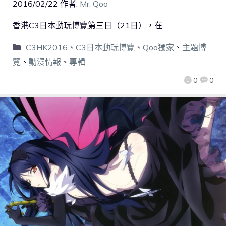
2016/02/22
作者:
Mr. Qoo
香港C3日本動玩博覽第三日（21日），在
C3HK2016
、
C3日本動玩博覽
、
Qoo獨家
、
主題博
覽
、
動漫情報
、
專輯
0
0