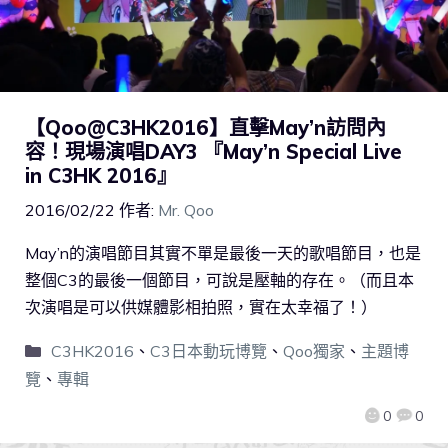
【Qoo@C3HK2016】直擊May’n訪問內
容！現場演唱DAY3 『May’n Special Live
in C3HK 2016』
2016/02/22
作者:
Mr. Qoo
May’n的演唱節目其實不單是最後一天的歌唱節目，也是
整個C3的最後一個節目，可說是壓軸的存在。（而且本
次演唱是可以供媒體影相拍照，實在太幸福了！）
C3HK2016
、
C3日本動玩博覽
、
Qoo獨家
、
主題博
覽
、
專輯
0
0