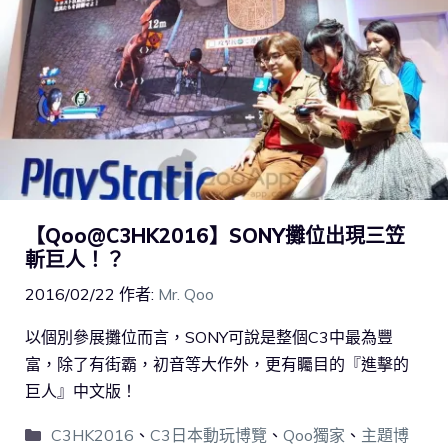
【Qoo@C3HK2016】SONY攤位出現三笠
斬巨人！？
2016/02/22
作者:
Mr. Qoo
以個別參展攤位而言，SONY可說是整個C3中最為豐
富，除了有街霸，初音等大作外，更有矚目的『進擊的
巨人‬』中文版！
C3HK2016
、
C3日本動玩博覽
、
Qoo獨家
、
主題博