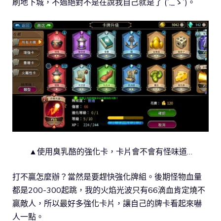
刷地下城，不過絕對不是在說我自己就是了 (´,_ゝ`)。
▲使用臭乳酪的強化卡，卡片會不會有怪味道…
打不贏怎麼辦？當然是要趕快強化牌組。後期怪物血量
都是200-300起跳，我的火焰光波只有66滴血肯定燒不
贏敵人，所以最好多強化卡片，讓自己的牌卡看起來嚇
人一點。