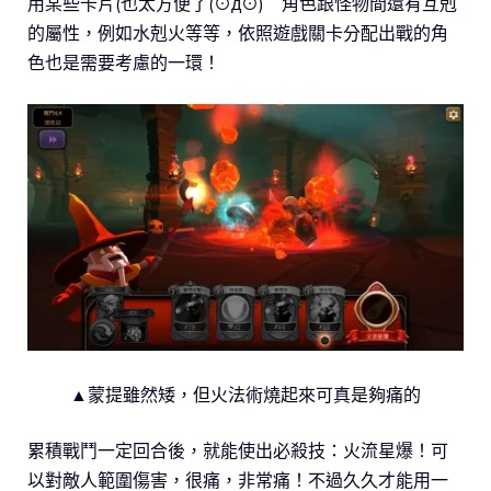
用某些卡片(也太方便了(⊙д⊙) 角色跟怪物間還有互剋
的屬性，例如水剋火等等，依照遊戲關卡分配出戰的角
色也是需要考慮的一環！
▲蒙提雖然矮，但火法術燒起來可真是夠痛的
累積戰鬥一定回合後，就能使出必殺技：火流星爆！可
以對敵人範圍傷害，很痛，非常痛！不過久久才能用一