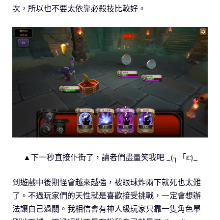
次，所以也不要太依靠必殺技比較好。
▲下一秒直接仆街了，讀者們盡量笑我吧 _(┐「ε:)_
到遊戲中後期怪會越來越強，被眼球炸兩下就死也太難
了。不過玩家們的天性就是喜歡接受挑戰，一定會想辦
法讓自己過關。我相信會有神人級玩家只靠一隻角色單