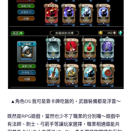
▲角色OS:我可是靠卡牌吃飯的，武器裝備都是浮雲～
既然是RPG遊戲，當然也少不了職業的分別囉～遊戲中
有法師、劍士、弓箭手等讓玩家選擇，職業相通還能共