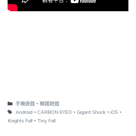
手機遊戲
、
韓國遊戲
Android
、
CARBON EYED
、
Gigant Shock
、
iOS
、
Knights Fall
、
Tiny Fall