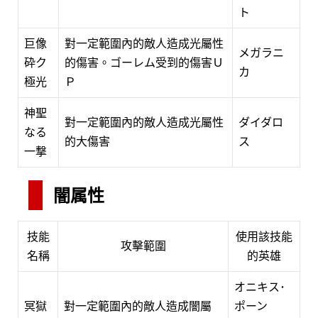
ト
巨像
對一定範圍內的敵人造成光屬性
メガラニ
砕ク
的傷害。ゴーレム受到的傷害Ｕ
カ
極光
Ｐ
神聖
對一定範圍內的敵人造成光屬性
ダイダロ
なる
的大傷害
ス
一撃
闇属性
技能
使用該技能
攻擊範圍
名稱
的英雄
オニキス･
冥獄
對一定範圍內的敵人造成闇屬
ポーン