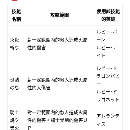
技能
使用該技能
攻擊範圍
名稱
的英雄
ルビー･ポ
火炎
對一定範圍內的敵人造成火屬
ーン
斬り
性的傷害
ルビー･ナ
イト
ルビー･ド
ラゴンパピ
炎熱
對一定範圍內的敵人造成火屬
ー
の息
性的大傷害
ルビー･ド
ラゴネット
騎士
對一定範圍內的敵人造成火屬
アトランテ
焼ク
性的傷害。騎士受到的傷害Ｕ
ィス
業火
Ｐ