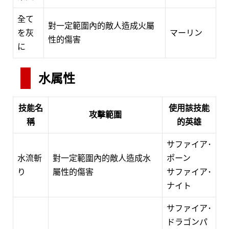
全て
對一定範圍內的敵人造成火屬
を灰
マーリン
性的傷害
に
水属性
技能名
使用該技能
攻擊範圍
稱
的英雄
サファイア･
水流斬
對一定範圍內的敵人造成水
ポーン
り
屬性的傷害
サファイア･
ナイト
サファイア･
ドラゴンパ