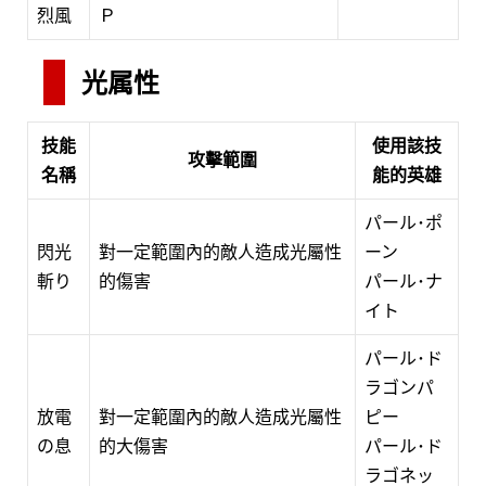
烈風
Ｐ
光属性
技能
使用該技
攻擊範圍
名稱
能的英雄
パール･ポ
閃光
對一定範圍內的敵人造成光屬性
ーン
斬り
的傷害
パール･ナ
イト
パール･ド
ラゴンパ
放電
對一定範圍內的敵人造成光屬性
ピー
の息
的大傷害
パール･ド
ラゴネッ