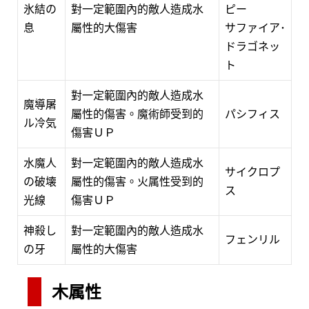
氷結の
對一定範圍內的敵人造成水
ピー
息
屬性的大傷害
サファイア･
ドラゴネッ
ト
對一定範圍內的敵人造成水
魔導屠
屬性的傷害。魔術師受到的
パシフィス
ル冷気
傷害ＵＰ
水魔人
對一定範圍內的敵人造成水
サイクロプ
の破壊
屬性的傷害。火属性受到的
ス
光線
傷害ＵＰ
神殺し
對一定範圍內的敵人造成水
フェンリル
の牙
屬性的大傷害
木属性