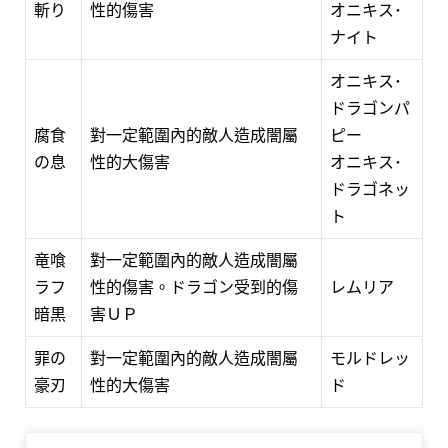
斬り
性的傷害
オニキス･
ナイト
オニキス･
ドラゴンパ
腐食
對一定範圍內的敵人造成闇屬
ピー
の息
性的大傷害
オニキス･
ドラゴネッ
ト
竜喰
對一定範圍內的敵人造成闇屬
ラフ
性的傷害。ドラゴン受到的傷
レムリア
暗黒
害ＵＰ
罪の
對一定範圍內的敵人造成闇屬
モルドレッ
豪刃
性的大傷害
ド