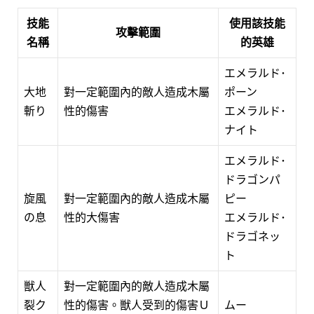
技能
使用該技能
攻擊範圍
名稱
的英雄
エメラルド･
大地
對一定範圍內的敵人造成木屬
ポーン
斬り
性的傷害
エメラルド･
ナイト
エメラルド･
ドラゴンパ
旋風
對一定範圍內的敵人造成木屬
ピー
の息
性的大傷害
エメラルド･
ドラゴネッ
ト
獣人
對一定範圍內的敵人造成木屬
裂ク
性的傷害。獣人受到的傷害Ｕ
ムー