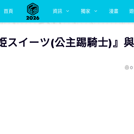
首頁
資訊
獨家
漫畫
遊
姫スイーツ(公主踢騎士)』
0