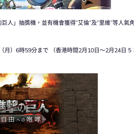
巨人」抽獎機，並有機會獲得”艾倫”及”里維”等人氣
月）6時59分まで （香港時間2月10日〜2月24日 5