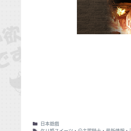
日本遊戲
ケリ姫スイーツ
、
公主踢騎士
、
最新情報
、