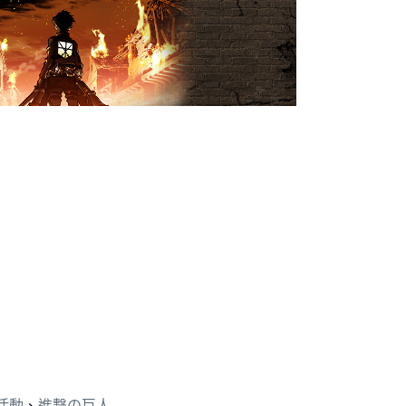
活動
、
進撃の巨人