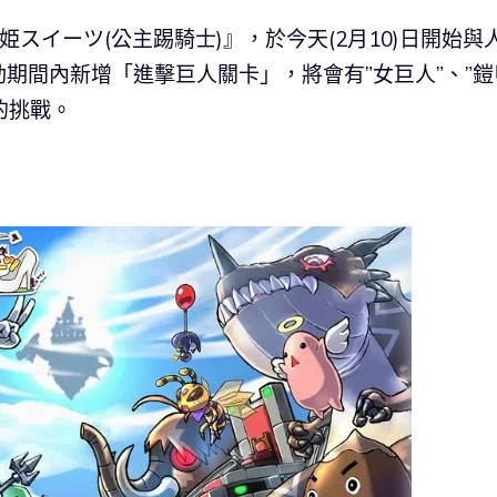
リ姫スイーツ(公主踢騎士)』，於今天(2月10)日開始與
期間內新增「進擊巨人關卡」，將會有”女巨人”、”鎧
的挑戰。