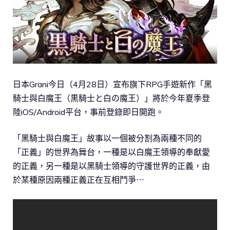
日本Grani今日（4月28日）宣布旗下RPG手遊新作「黑
騎士與白魔王（黒騎士と白の魔王）」將於今年夏季登
陸iOS/Android平台，事前登錄即日開跑。
「黑騎士與白魔王」故事以一個被分割為兩種不同的
「正義」的世界為舞台，一種是以白魔王領導的奉獻愛
的正義，另一種是以黑騎士領導的守護世界的正義，由
於某種原因兩種正義正在互相鬥爭⋯