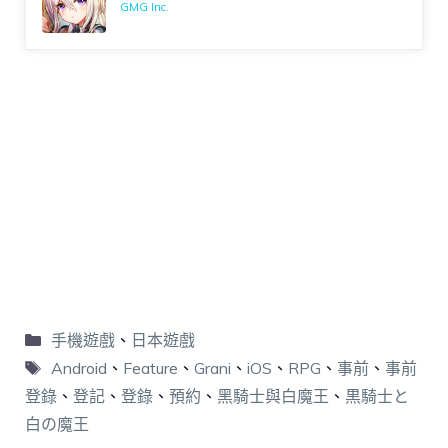
GMG Inc.
手機遊戲
、
日本遊戲
Android
、
Feature
、
Grani
、
iOS
、
RPG
、
事前
、
事前
登錄
、
登記
、
登錄
、
預約
、
黑騎士與白魔王
、
黒騎士と
白の魔王