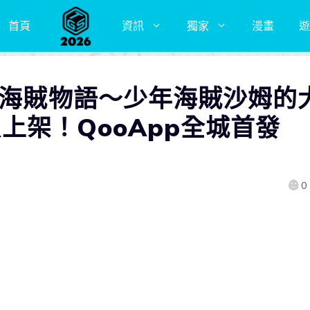
首頁
資訊
獨家
漫畫
遊
「海賊物語～少年海賊沙姆的
d版上架！QooApp全城首發
0