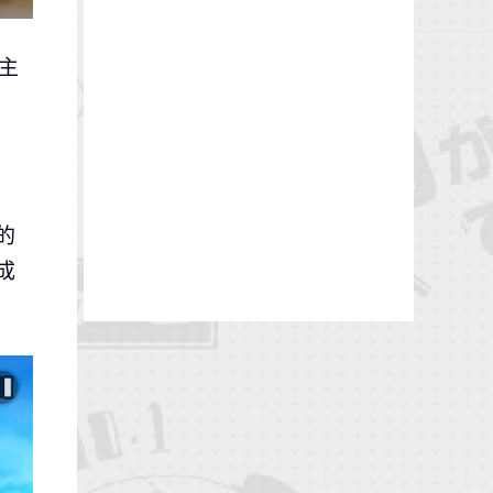
主
的
成