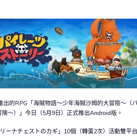
S平台推出的RPG「海賊物語～少年海賊沙姆的大冒險～（
～）」今日（5月9日）正式推出Android版。
「アリーナチェストのカギ」10個（轉蛋2次）活動雙平