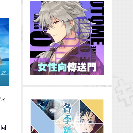
パイ
台同