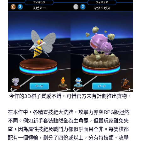
今作的3D棋子質感不錯，可惜官方未有計劃推出實物。
在本作中，各精靈技能大洗牌，攻擊力亦與RPG版迴然
不同。例如新手套裝雖然全為主角寵，但舊玩家難免失
望，因為屬性技能及戰鬥力都似乎面目全非。每隻棋都
配有一個轉輪，劃分了四份或以上，分有特技類、攻擊