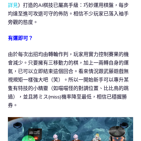
詳見
）打造的AI棋技已屬高手級：巧妙運用棋盤，每步
均達至進可攻退可守的佈防。相信不少玩家已落入袖手
旁觀的態度。
有運即可？
由於每次出招均由轉輪作判，玩家用實力控制賽果的機
會減少。只要擁有三移動力的棋，加上一兩轉自身的運
氣，已可以立即結束這個回合。看來情況跟武藤遊戲無
視規矩一樣強大吧（笑）。所以一開始新手可以專升某
隻有特技的小精靈（如喵喵怪的對調位置、比比鳥的跳
過），並且將ミス(miss)機率降至最低，相信已穩握勝
券。