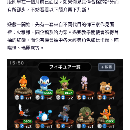
版則早在一個月前已面世。如果你見其僅合格的評分而
有所卻步，不妨看看以下簡介再下判斷！
遊戲一開始，先有一套來自不同代目的御三家作見面
禮：火稚雞、圓企鵝及哈力栗。過完教學關便會獲得首
抽的紅鑽，而你有機會抽中各大經典角色如比卡超、喵
喵怪、瑪麗露等。