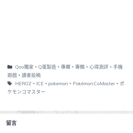
Qoo獨家
、
Q蛋製造
、
專欄
、
專輯
、
心得測評
、
手機
遊戲
、
讀者投稿
HEROZ
、
ICE
、
pokemon
、
Pokémon:CoMaster
、
ポ
ケモンコマスター
留言