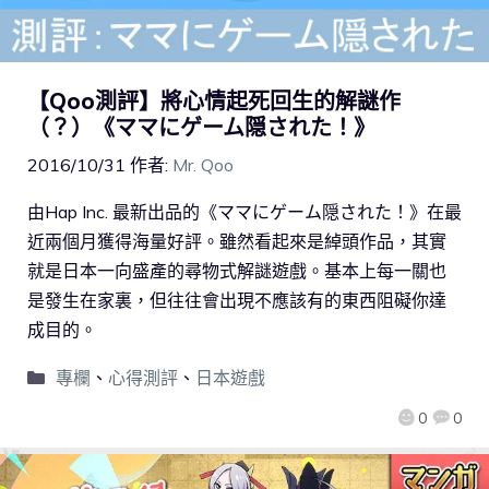
【Qoo測評】將心情起死回生的解謎作
（？）《ママにゲーム隠された！》
2016/10/31
作者:
Mr. Qoo
由Hap Inc. 最新出品的《ママにゲーム隠された！》在最
近兩個月獲得海量好評。雖然看起來是綽頭作品，其實
就是日本一向盛產的尋物式解謎遊戲。基本上每一關也
是發生在家裏，但往往會出現不應該有的東西阻礙你達
成目的。
專欄
、
心得測評
、
日本遊戲
0
0