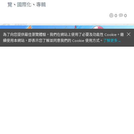
覽
、
國際化
、
專輯
0
0
為了向您提供最佳瀏覽體驗，我們在網站上使用了必要及功能性 Cookie。繼
續使用本網站，即表示您了解並同意我們的 Cookie 使用方式。
了解更多→
【Qoo測評】炸彈人粉絲注意！ 《対戦！ボ
ンバーマン》
2016/09/27
作者:
達人：3H