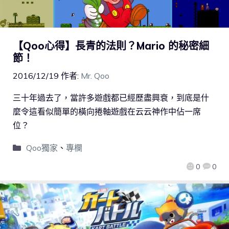
【Qoo心得】長青的法則？Mario 的秘密細
節！
2016/12/19
作者:
Mr. Qoo
三十年過去了，當許多遊戲都已經歷盡興衰，到底是什
麼令這看似簡單的橫向捲軸遊戲在云云神作中佔一席
位？
Qoo獨家
、
專欄
0
0