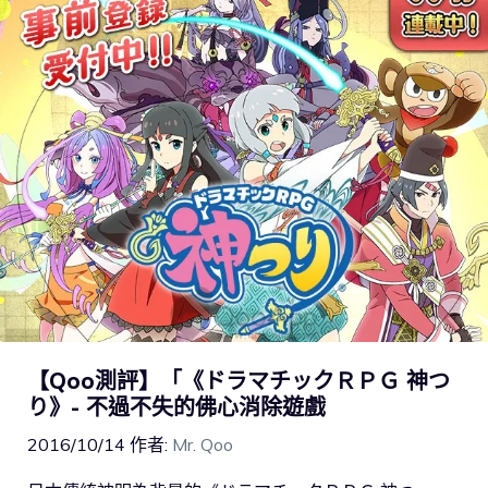
【Qoo測評】「《ドラマチックＲＰＧ 神つ
り》- 不過不失的佛心消除遊戲
2016/10/14
作者:
Mr. Qoo