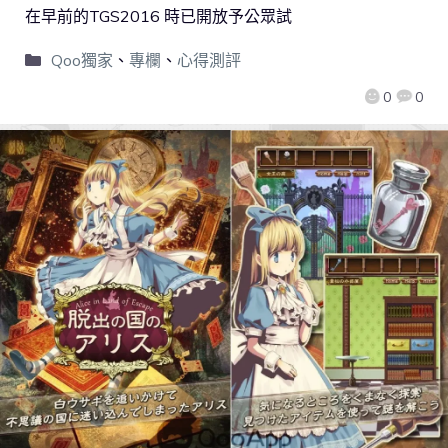
在早前的TGS2016 時已開放予公眾試
Qoo獨家
、
專欄
、
心得測評
0
0