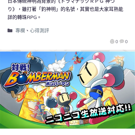
日本傳統神明為背景的《ドラマチックＲＰＧ 神つ
り》，雖打著「釣神明」的名號，其實也是大家耳熟能
詳的轉珠RPG。
專欄
、
心得測評
0
0