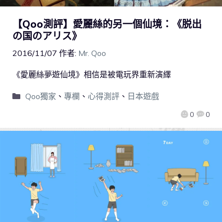
【Qoo測評】愛麗絲的另一個仙境：《脱出
の国のアリス》
2016/11/07
作者:
Mr. Qoo
《愛麗絲夢遊仙境》相信是被電玩界重新演繹
Qoo獨家
、
專欄
、
心得測評
、
日本遊戲
0
0