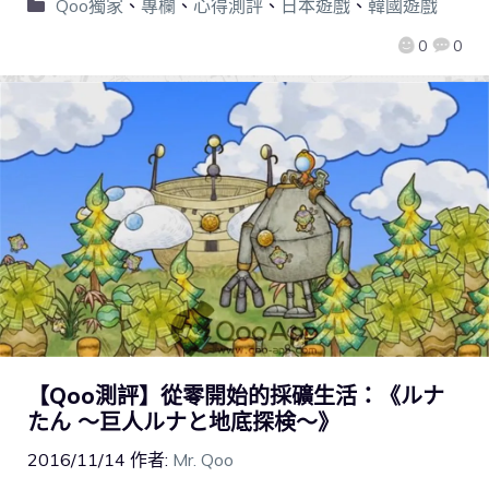
Qoo獨家
、
專欄
、
心得測評
、
日本遊戲
、
韓國遊戲
0
0
【Qoo測評】從零開始的採礦生活：《ルナ
たん ～巨人ルナと地底探検～》
2016/11/14
作者:
Mr. Qoo