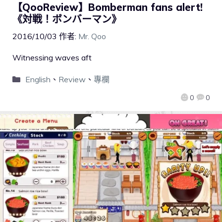
【QooReview】Bomberman fans alert!
《対戦！ボンバーマン》
2016/10/03
作者:
Mr. Qoo
Witnessing waves aft
English
、
Review
、
專欄
0
0