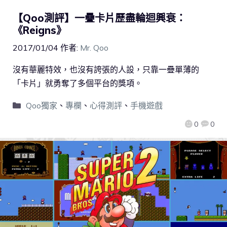
【Qoo測評】一疊卡片歷盡輪迴興衰：
《Reigns》
2017/01/04
作者:
Mr. Qoo
沒有華麗特效，也沒有誇張的人設，只靠一疊單薄的
「卡片」就勇奪了多個平台的獎項。
Qoo獨家
、
專欄
、
心得測評
、
手機遊戲
0
0