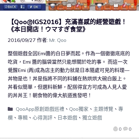
【Qoo@IGS2016】充滿喜感的經營遊戲！
《本日開店！ウマすぎ食堂》
2016/09/27
作者:
Mr. Qoo
整個遊戲全因Emi醬的白日夢而起。作為一個徹徹底底的
吃貨，Emi 醬的腦袋當然只能想關於吃的事。 而這一次
覺醒Emi (再)成為店主的動力就是日本隨處可見的料理—
丼物是也！丼是指將不同的料鋪在熱烘烘大碗白飯上。
丼看似簡單，但選料新鮮，配搭得宜方可成為人見人愛
的丼丼王！朝食物的偉大航道進發吧！
QooApp原創遊戲巡禮
、
Qoo獨家
、
主題博覽
、
專
欄
、
專輯
、
心得測評
、
日本遊戲
、
獨立遊戲
0
0