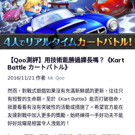
【Qoo測評】用技術能勝過課長嗎？《Kart
Battle カートバトル》
2016/11/21
作者:
Mr. Qoo
然而，對戰式遊戲如果沒有充滿新鮮感的更新，往往只
有短暫的生命期。至於《Kart Battle》能否打破宿命，
就要看看有沒有突破性的活動或措施了。希望官方能在
友達對戰中加入更多的獎勵，始終練得一手好功夫不能
好好炫耀是相當令人洩氣的！