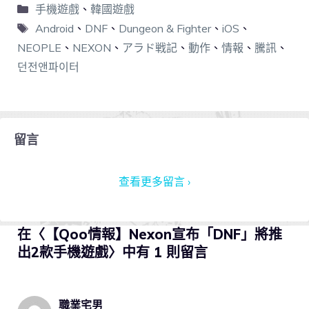
手機遊戲
、
韓國遊戲
Android
、
DNF
、
Dungeon & Fighter
、
iOS
、
NEOPLE
、
NEXON
、
アラド戦記
、
動作
、
情報
、
騰訊
、
던전앤파이터
留言
查看更多留言 ›
在〈【Qoo情報】Nexon宣布「DNF」將推
出2款手機遊戲〉中有 1 則留言
職業宅男