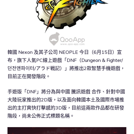
韓國 Nexon 及其子公司 NEOPLE 今日（6月15日）宣
布，旗下人氣PC線上遊戲「DNF（Dungeon & Fighter/
던전앤파이터/アラド戦記）」將推出2款智慧手機遊戲，
目前正在開發階段。
手遊版「DNF」將分為與中國 騰訊遊戲 合作、針對中國
大陸玩家推出的2D版，以及面向韓國本土及國際市場推
出的主打爽快打擊感的3D版，目前這兩款作品都在研發
階段，尚未公佈正式標題名稱。