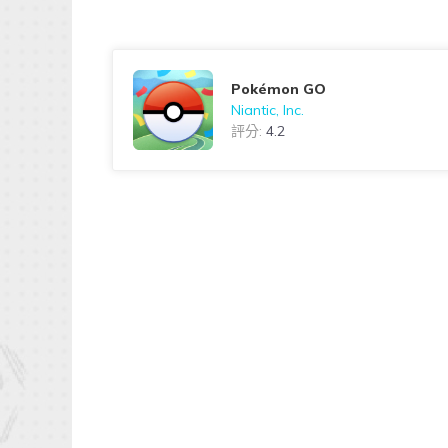
Pokémon GO
Niantic, Inc.
評分:
4.2