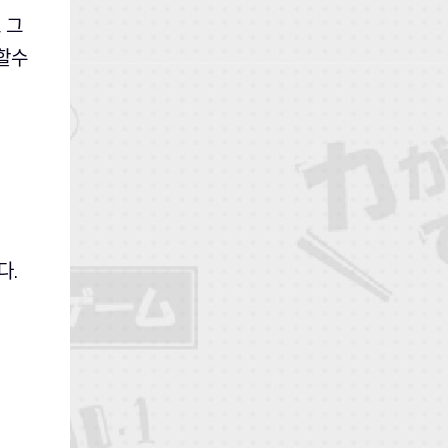
 그
할수
다.