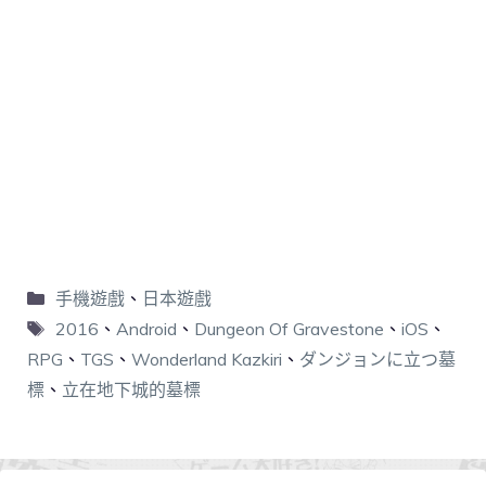
手機遊戲
、
日本遊戲
2016
、
Android
、
Dungeon Of Gravestone
、
iOS
、
RPG
、
TGS
、
Wonderland Kazkiri
、
ダンジョンに立つ墓
標
、
立在地下城的墓標