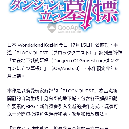
日本 Wonderland Kazkiri 今日（7月15日）公佈旗下手
遊「BLOCK QUEST（ブロッククエスト）」系列最新作
「立在地下城的墓標（Dungeon Of Gravestone/ダンジ
ョンに立つ墓標）」（iOS/Android），本作預定今年9
月上架。
本作是以廣受玩家好評的「BLOCK QUEST」為基礎新
開發的自動生成十分鬼畜的地下城、包含各種解謎和動
作要素的RPG。新作還會引入全新的操作方式，玩家可
以十分簡單操控角色進行移動、攻擊和釋放魔法。
「立在地下城的墓標」將會參展今年的東京電玩展