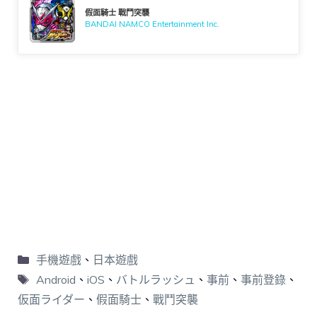
假面騎士 戰鬥突襲
BANDAI NAMCO Entertainment Inc.
手機遊戲
、
日本遊戲
Android
、
iOS
、
バトルラッシュ
、
事前
、
事前登錄
、
仮面ライダー
、
假面騎士
、
戰鬥突襲