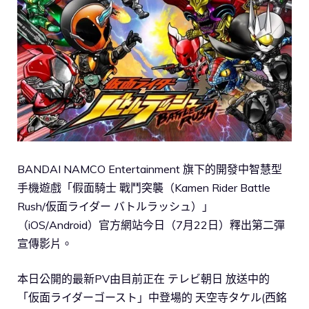
BANDAI NAMCO Entertainment 旗下的開發中智慧型
手機遊戲「假面騎士 戰鬥突襲（Kamen Rider Battle
Rush/仮面ライダー バトルラッシュ）」
（iOS/Android）官方網站今日（7月22日）釋出第二彈
宣傳影片。
本日公開的最新PV由目前正在 テレビ朝日 放送中的
「仮面ライダーゴースト」中登場的 天空寺タケル(西銘