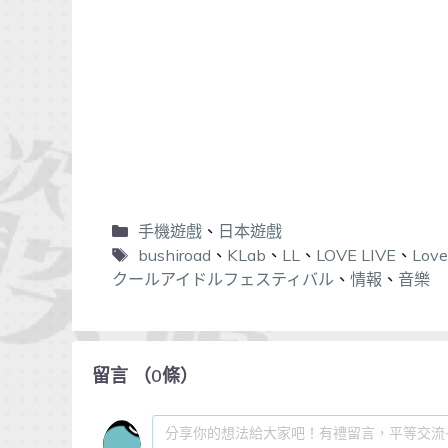
手機遊戲
、
日本遊戲
bushiroad
、
KLab
、
LL
、
LOVE LIVE
、
Love
クールアイドルフェスティバル
、
情報
、
音樂
留言
（
0
條）