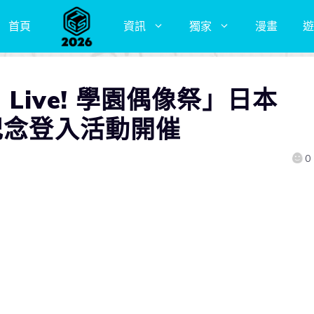
首頁
資訊
獨家
漫畫
遊
 Live! 學園偶像祭」日本
紀念登入活動開催
0