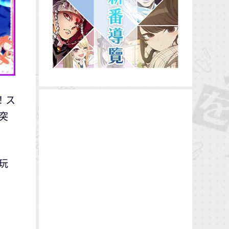
ブ！ス
突
玩