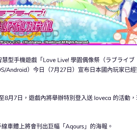
運營的智慧型手機遊戲「Love Live! 學園偶像祭（ラブライ
/Android）今日（7月27日）宣布日本國內玩家已經
8月7日，遊戲內將舉辦特別登入送 loveca 的活動，
。
手線車體上將會刊出巨幅「Aqours」的海報。