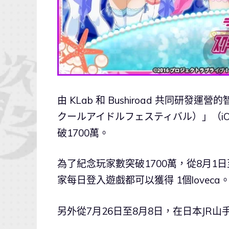
由 KLab 和 Bushiroad 共同研發
クールアイドルフェスティバル）」（iOS
破1700萬。
為了紀念玩家數突破1700萬，從8月1日至
家每日登入遊戲都可以獲得 1個loveca
另外從7月26日至8月8日，在日本JR山