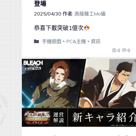
登場
2025/04/30
作者:
高級雜工Mo編
恭喜下載突破1億次
手機遊戲
、
PC&主機
、
資訊
0
0