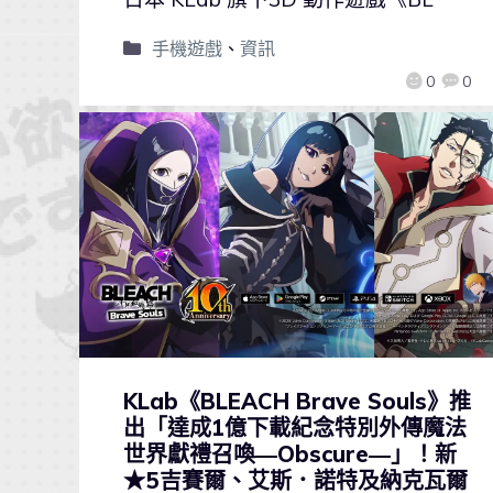
手機遊戲
、
資訊
0
0
KLab《BLEACH Brave Souls》推
出「達成1億下載紀念特別外傳魔法
世界獻禮召喚―Obscure―」！新
★5吉賽爾、艾斯．諾特及納克瓦爾