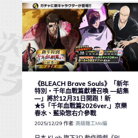
《BLEACH Brave Souls》「新年
特別・千年血戰篇獻禮召喚 —結集
—」將於12月31日開跑！新
★5「千年血戰篇2026ver.」京樂
春水、藍染惣右介參戰
2025/12/29
作者:
高級雜工Mo編
日本 KLab 旗下3D 動作遊戲《BL