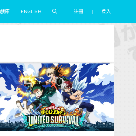
註冊
登入
戲庫
ENGLISH