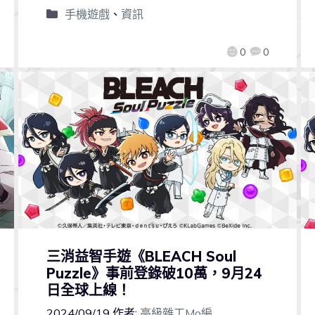
手機遊戲
、
資訊
0
0
三消益智手遊《BLEACH Soul
Puzzle》事前登錄破10萬，9月24
日全球上線！
2024/09/19
作者:
高級雜工Mo編