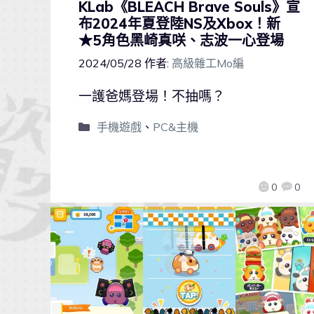
KLab《BLEACH Brave Souls》宣
布2024年夏登陸NS及Xbox！新
★5角色黑崎真咲、志波一心登場
2024/05/28
作者:
高級雜工Mo編
一護爸媽登場！不抽嗎？
手機遊戲
、
PC&主機
0
0