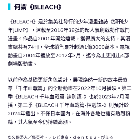
▍
何謂《BLEACH》
《BLEACH》是於集英社發行的少年漫畫雜誌《週刊少
年JUMP》，連載至2016年38號的超人氣劍戟動作戰鬥
漫畫。作品自2001年開始連載，獲得廣大的支持，其漫
畫總共有74冊，全球銷售累計超過1億3000萬本。電視
動畫自2004年播放至2012年3月，迄今為止更推出4部
劇場版動畫。
以前作為基礎更新角色設計，展現煥然一新的故事最終
章「千年血戰篇」的全新動畫在2022年10月播映。第二
季《BLEACH 千年血戰篇-訣別譚-》也於2023年7月開
播，第三季《BLEACH 千年血戰篇-相剋譚-》則預計於
2024年播出。不僅日本國內，在海外各地也擁有熱烈粉
絲，其人氣至今仍持續高漲。
©久保帯人／集英社・テレビ東京・ｄｅｎｔｓｕ・ぴえろ