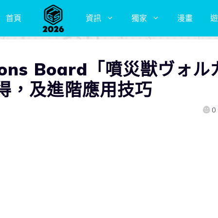
首頁
資訊
獨家
漫畫
遊
ns Board「噴災獣ヴォル
得，及進階應用技巧
0