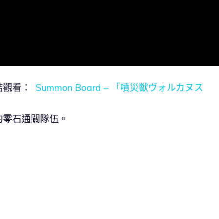
結觀看：
Summon Board – 「噴災獣ヴォルカヌス
弟的零石通關隊伍。