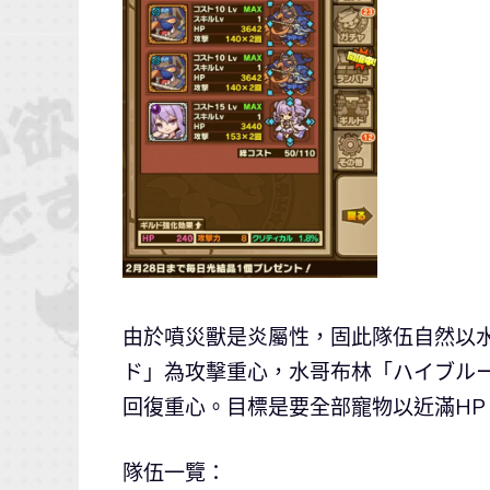
由於噴災獸是炎屬性，固此隊伍自然以
ド」為攻擊重心，水哥布林「ハイブル
回復重心。目標是要全部寵物以近滿H
隊伍一覽：