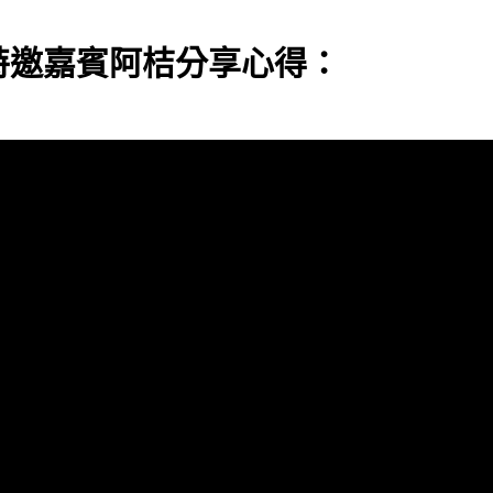
p特邀嘉賓阿桔分享心得：