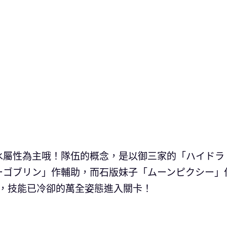
水屬性為主哦！隊伍的概念，是以御三家的「ハイドラ
ーゴブリン」作輔助，而石版妹子「ムーンピクシー」
P，技能已冷卻的萬全姿態進入關卡！