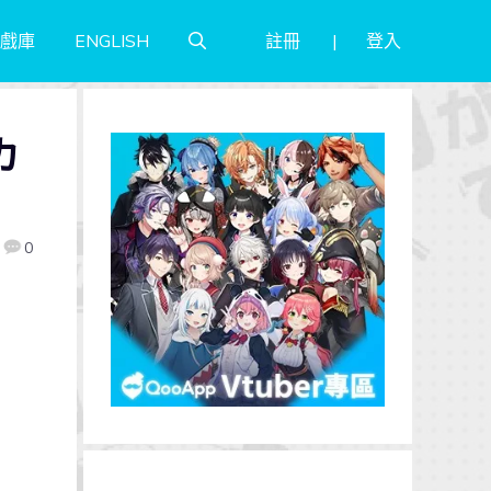
註冊
登入
戲庫
ENGLISH
カ
0