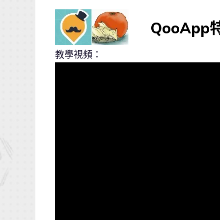
QooAp
教學視頻：