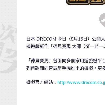
日本 DRECOM 今日（8月15日）
機遊戲新作「德貝賽馬 大師（ダービー
「德貝賽馬」曾面向多個家用遊戲機平台
列首款面向智慧型手機推出的遊戲，更
遊戲官方網站：
http://www.drecom.co.j