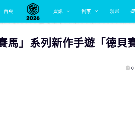
首頁
資訊
獨家
漫畫
遊
貝賽馬」系列新作手遊「德貝
0