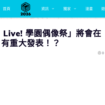
首頁
資訊
獨家
漫畫
遊
 Live! 學園偶像祭」將會在
」有重大發表！？
0