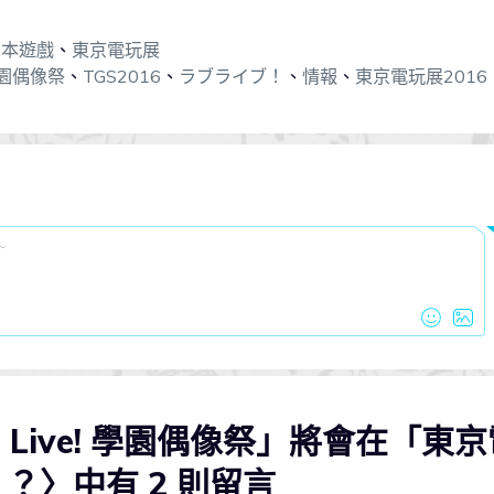
日本遊戲
、
東京電玩展
 學園偶像祭
、
TGS2016
、
ラブライブ！
、
情報
、
東京電玩展2016
 Live! 學園偶像祭」將會在「東
？〉中有 2 則留言