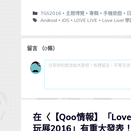
TGS2016
、
主題博覽
、
專輯
、
手機遊戲
、
Android
、
iOS
、
LOVE LIVE
、
Love Live!
留言
（
0
條）
在〈【Qoo情報】「Love
玩展2016」有重大發表！