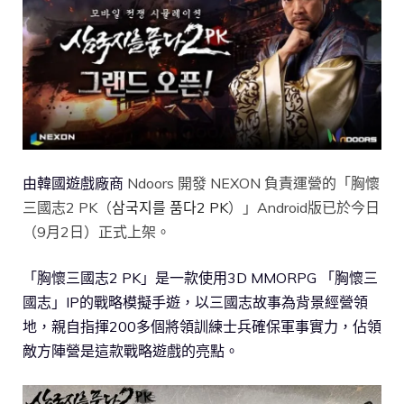
由韓國遊戲廠商
Ndoors 開發 NEXON 負責運營的「胸懷
三國志2 PK（
삼국지를 품다2 PK
）」Android版已於今日
（9月2日）正式上架。
「胸懷三國志2 PK」是一款使用3D MMORPG 「胸懷三
國志」IP的戰略模擬手遊，以三國志故事為背景經營領
地，親自指揮200多個將領訓練士兵確保軍事實力，佔領
敵方陣營是這款戰略遊戲的亮點。