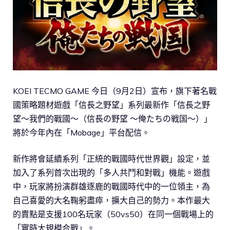
KOEI TECMO GAME 今日（9月2日）宣布，旗下著名戰
國策略題材遊戲「信長之野望」系列最新作「信長之野
望～我們的戰國～（信長の野望 ～俺たちの戦国～）」
將於今年內在「Mobage」平台配信。
新作將會延續系列「正統的戰國時代世界觀」設定，並
加入了系列首次出現的「多人共鬥和對戰」機能。遊戲
中，玩家將扮演群雄逐鹿的戰國時代中的一位領主，為
自己喜愛的大名鞠躬盡瘁，擴大自己的勢力。本作最大
的賣點是支援100名玩家（50vs50）在同一個戰場上的
「實時大規模合戰」。