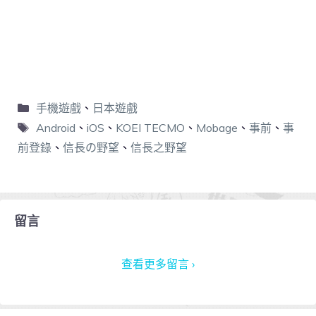
手機遊戲
、
日本遊戲
Android
、
iOS
、
KOEI TECMO
、
Mobage
、
事前
、
事
前登錄
、
信長の野望
、
信長之野望
留言
查看更多留言 ›