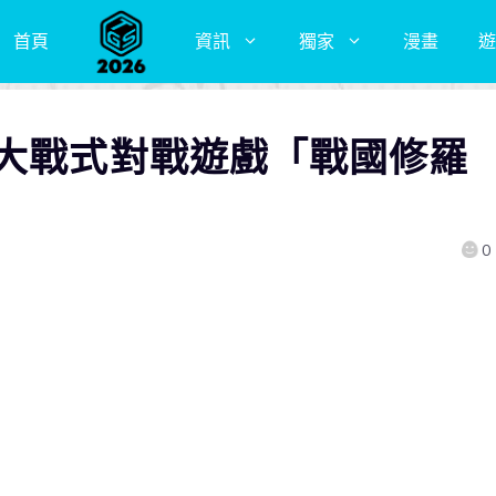
首頁
資訊
獨家
漫畫
遊
國大戰式對戰遊戲「戰國修羅
0