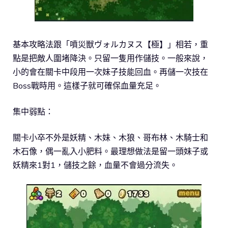
基本攻略法跟「噴災獣ヴォルカヌス【極】」相若，重
點是把敵人圍堵降決。只留一隻用作儲技。一般來說，
小的會在關卡中段用一次妹子技能回血。再儲一次技在
Boss戰時用。這樣子就可確保血量充足。
集中弱點：
關卡小卒不外是妖精、木妹、木狼、哥布林、木騎士和
木石像，偶一亂入小肥料。最理想做法是留一頭妹子或
妖精來1對1，儲技之餘，血量不會過分流失。