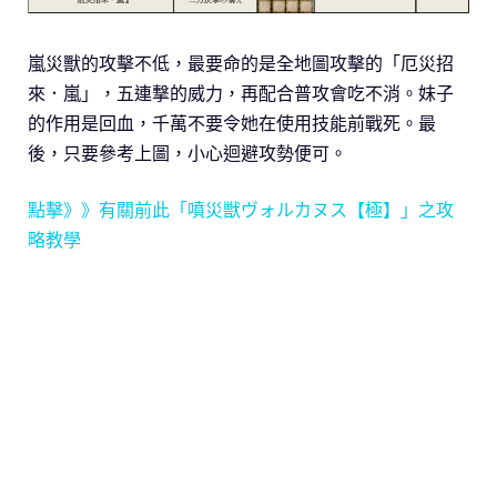
嵐災獸的攻擊不低，最要命的是全地圖攻擊的「厄災招
來．嵐」，五連撃的威力，再配合普攻會吃不消。妹子
的作用是回血，千萬不要令她在使用技能前戰死。最
後，只要參考上圖，小心迴避攻勢便可。
點擊》》有關前此「噴災獣ヴォルカヌス【極】」之攻
略教學