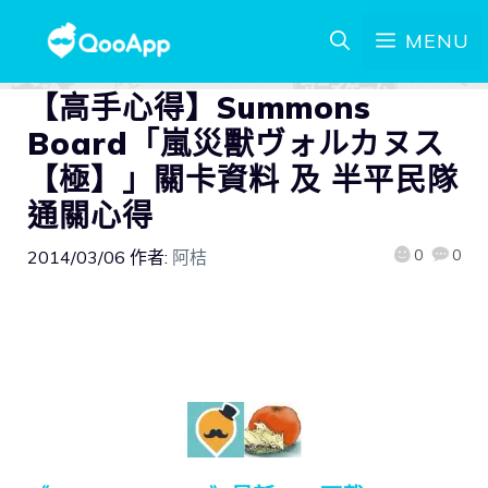
MENU
【高手心得】Summons
Board「嵐災獸ヴォルカヌス
【極】」關卡資料 及 半平民隊
通關心得
0
0
2014/03/06
作者:
阿桔