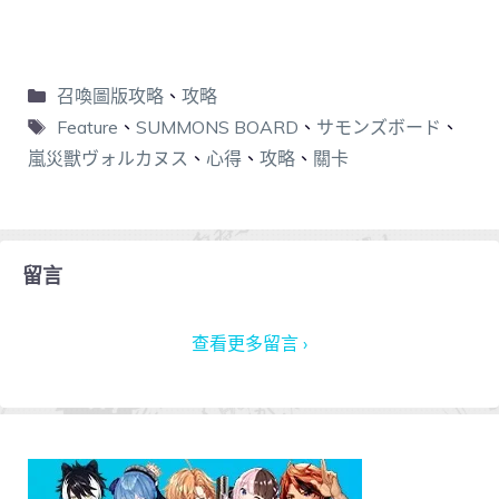
召喚圖版攻略
、
攻略
Feature
、
SUMMONS BOARD
、
サモンズボード
、
嵐災獸ヴォルカヌス
、
心得
、
攻略
、
關卡
留言
查看更多留言 ›