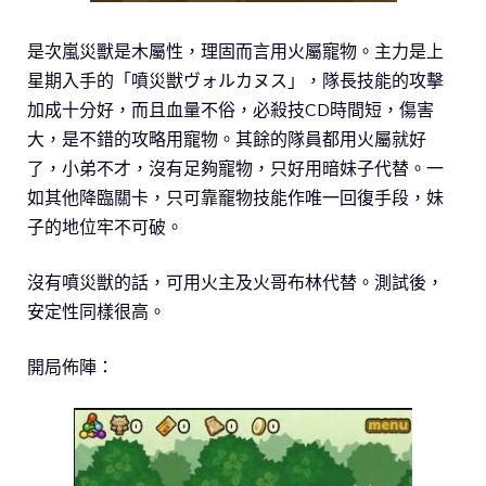
是次嵐災獸是木屬性，理固而言用火屬寵物。主力是上
星期入手的「噴災獣ヴォルカヌス」，隊長技能的攻擊
加成十分好，而且血量不俗，必殺技CD時間短，傷害
大，是不錯的攻略用寵物。其餘的隊員都用火屬就好
了，小弟不才，沒有足夠寵物，只好用暗妹子代替。一
如其他降臨關卡，只可靠竉物技能作唯一回復手段，妹
子的地位牢不可破。
沒有噴災獣的話，可用火主及火哥布林代替。測試後，
安定性同樣很高。
開局佈陣：