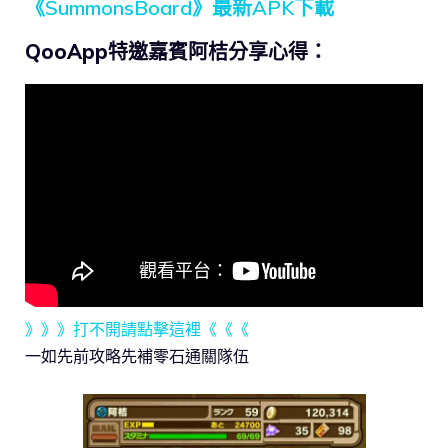
《SummonsBoard》最新APK下載
QooApp特邀嘉賓阿桔分享心得：
》》》打不開請點擊這裡《《《
一如先前攻略先補零石通關隊伍