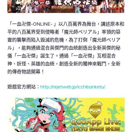
「一血卍傑-ONLINE- 」以八百萬界為舞台，講述原本和
平的八百萬界受到侵略者「魔元師ベリアル」率領的惡
靈的襲擊而陷入毀滅的危機，為了打倒「魔元師ベリア
ル」，能夠通過混合英傑門的血統創造出全新英傑的秘
儀「一血卍傑」誕生了。通過「一血卍傑」互相混合
神、妖怪、英雄的血統，創造全新的獨神來戰鬥，全新
的傳奇物語開幕！
遊戲官方網站：
http://rejetweb.jp/icchibanketu/