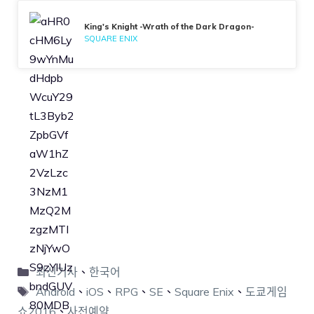
King's Knight -Wrath of the Dark Dragon-
SQUARE ENIX
최신기사
、
한국어
Android
、
iOS
、
RPG
、
SE
、
Square Enix
、
도쿄게임
쇼2016
、
사전예약