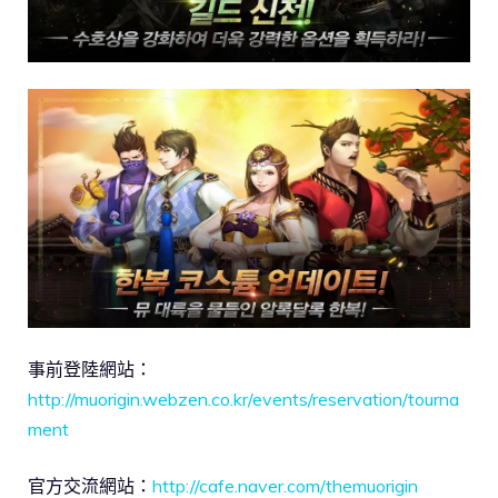
事前登陸網站：
http://muorigin.webzen.co.kr/events/reservation/tourna
ment
官方交流網站：
http://cafe.naver.com/themuorigin