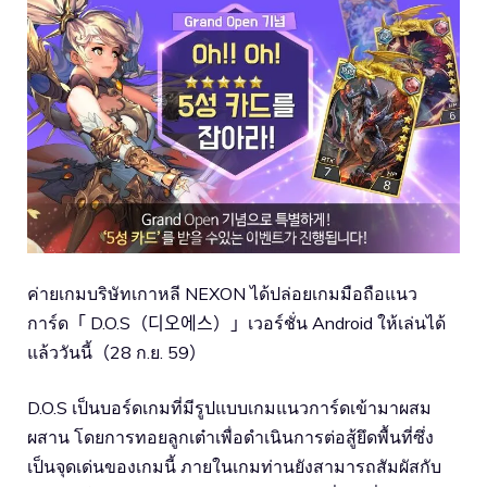
ค่ายเกมบริษัทเกาหลี NEXON ได้ปล่อยเกมมือถือแนว
การ์ด「 D.O.S（디오에스）」เวอร์ชั่น Android ให้เล่นได้
แล้ววันนี้（28 ก.ย. 59）
D.O.S เป็นบอร์ดเกมที่มีรูปแบบเกมแนวการ์ดเข้ามาผสม
ผสาน โดยการทอยลูกเต๋าเพื่อดำเนินการต่อสู้ยึดพื้นที่ซึ่ง
เป็นจุดเด่นของเกมนี้ ภายในเกมท่านยังสามารถสัมผัสกับ