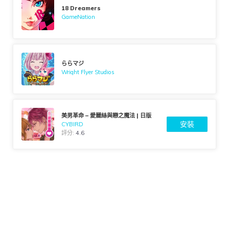
18 Dreamers
GameNation
ららマジ
Wright Flyer Studios
美男革命 – 愛麗絲與戀之魔法 | 日版
安裝
CYBIRD
評分:
4.6