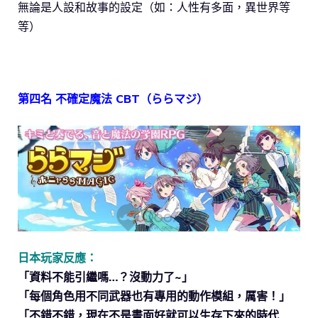
無論是人設和故事的設定（如：人性有多面，異世界等
等）
第四名 不確定魔法 CBT（ららマジ）
日本玩家反應：
「資料不能引繼嗎…？沒動力了~」
「每個角色用不同武器也有專用的動作模組，厲害！」
「不錯不錯，現在不是畫面好就可以生存下來的時代