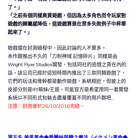
了。」
「之前有個同樣高質遊戲，但因為太多角色而令玩家對
遊戲的歸屬感降低，這遊戲算是在眾多失敗例子中昇華
起來了。」
遊戲還在封測過程中，因此討論的人不算多。
本作跟推出不久的「刀劍神域 記憶碎片」同樣是由
Wright Flyer Studios開發，包括同社的追憶之青在內的
話，該公司已經於這短時間內推出了三款同類遊戲了，
它們的玩法和骨幹都是動作遊戲，系統相近，但披上的
皮卻分別是IP/萌妹/王道，可能官方是希望用同一套開發
系統以不同形式包裝去盡量覆蓋不同的用戶群吧…
注意：封測會於26/10/2016完結。
第五名 美男革命◆愛麗絲與戀之魔法（イケメン革命◆