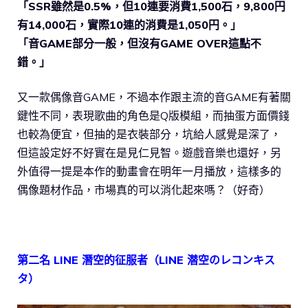
「SSR雖然是0.5%，但10連要消費1,500石，9,800円
有14,000石，實際10連的消費是1,050円。」
「音GAME部分一般，但沒有GAME OVER這點不
錯。」
又一款偶像音GAME，不過本作跟主流的音GAME有著關
鍵性不同，表現歌曲的角色是Q版模組，而抽蛋方面價錢
也較為便宜，但抽的是衣裝部分，坑給人感覺是深了，
但這設定好不好實在是見仁見智。遊戲音樂也還好，另
外值得一提是本作的動畫會在明年一月播放，這樣多的
偶像題材作品，市場真的可以消化起來嗎？（好奇）
第二名 LINE 潛空的征服者（LINE 潜空のレコンキス
タ）