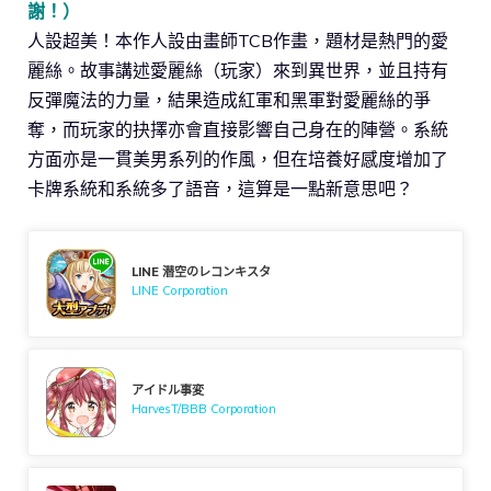
謝！）
人設超美！本作人設由畫師TCB作畫，題材是熱門的愛
麗絲。故事講述愛麗絲（玩家）來到異世界，並且持有
反彈魔法的力量，結果造成紅軍和黑軍對愛麗絲的爭
奪，而玩家的抉擇亦會直接影響自己身在的陣營。系統
方面亦是一貫美男系列的作風，但在培養好感度增加了
卡牌系統和系統多了語音，這算是一點新意思吧？
LINE 潜空のレコンキスタ
LINE Corporation
アイドル事変
HarvesT/BBB Corporation