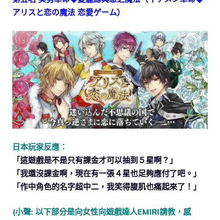
アリスと恋の魔法 恋愛ゲーム）
日本玩家反應：
「這遊戲是不是只有課金才可以抽到５星啊？」
「我還沒課金啊，現在有一張４星也足夠應付了吧。」
「作中角色的名字超中二，我笑得腹肌也痛起來了！」
(小聲: 以下部分是向女性向遊戲達人EMIRI請教，感