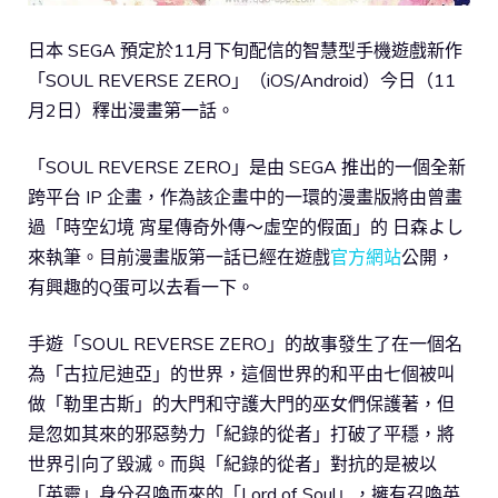
日本 SEGA 預定於11月下旬配信的智慧型手機遊戲新作
「SOUL REVERSE ZERO」（iOS/Android）今日（11
月2日）釋出漫畫第一話。
「SOUL REVERSE ZERO」是由 SEGA 推出的一個全新
跨平台 IP 企畫，作為該企畫中的一環的漫畫版將由曾畫
過「時空幻境 宵星傳奇外傳～虛空的假面」的 日森よし
來執筆。目前漫畫版第一話已經在遊戲
官方網站
公開，
有興趣的Q蛋可以去看一下。
手遊「SOUL REVERSE ZERO」的故事發生了在一個名
為「古拉尼迪亞」的世界，這個世界的和平由七個被叫
做「勒里古斯」的大門和守護大門的巫女們保護著，但
是忽如其來的邪惡勢力「紀錄的從者」打破了平穩，將
世界引向了毀滅。而與「紀錄的從者」對抗的是被以
「英靈」身分召喚而來的「Lord of Soul」，擁有召喚英