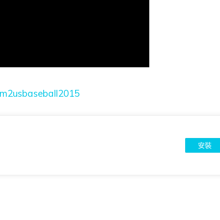
com2usbaseball2015
安裝