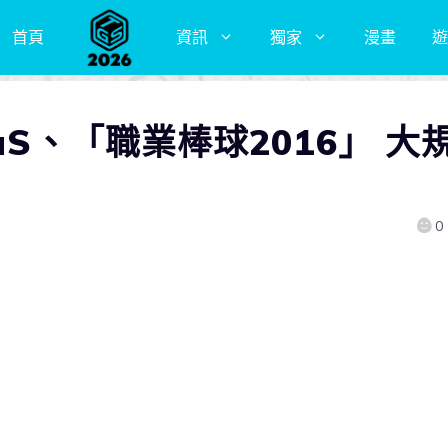
首頁
資訊
獨家
漫畫
遊
uS、「職業棒球2016」 大
0