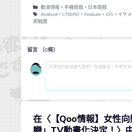
動漫情報
、
手機遊戲
、
日本遊戲
Android
、
CYBIRD
、
Feature
、
iOS
、
イケメ
男戰國
留言
（
0
條）
在〈【Qoo情報】女性
戀」TV動畫化決定！〉中