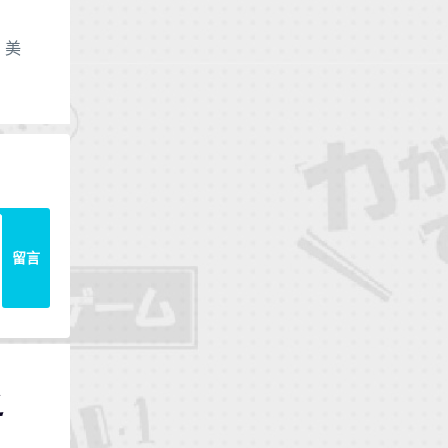
、
美
留言
之