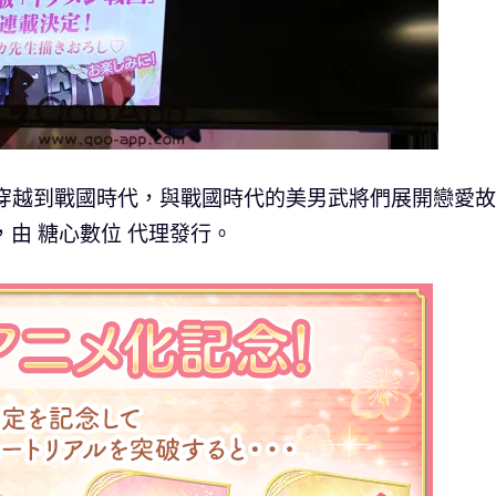
以穿越到戰國時代，與戰國時代的美男武將們展開戀愛
由 糖心數位 代理發行。