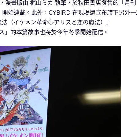
登場，漫畫版由 梶山ミカ 執筆，於秋田書店發售的「月刊
）開始連載。此外，CYBIRD 在現場還宣布旗下另外一
魔法（イケメン革命◇アリスと恋の魔法）」
シリウス」的本篇故事也將於今年冬季開始配信。