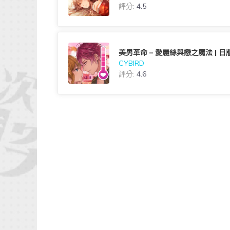
評分:
4.5
美男革命 – 愛麗絲與戀之魔法 | 日
CYBIRD
評分:
4.6