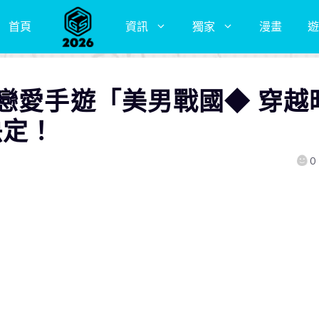
首頁
資訊
獨家
漫畫
遊
戀愛手遊「美男戰國◆ 穿越
決定！
0