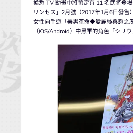
據悉 TV 動畫中將預定有 11 名武將
リンセス」2月號（2017年1月6日發售
女性向手遊「美男革命◆愛麗絲與戀之
（iOS/Android）中黑軍的角色「