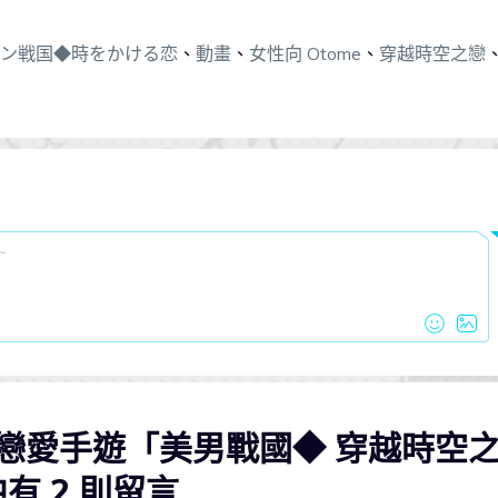
ン戦国◆時をかける恋
、
動畫
、
女性向 Otome
、
穿越時空之戀
向戀愛手遊「美男戰國◆ 穿越時空
有 2 則留言