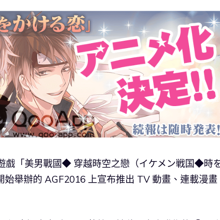
手機遊戲「美男戰國◆ 穿越時空之戀（イケメン戦国◆時
日開始舉辦的 AGF2016 上宣布推出 TV 動畫、連載漫畫