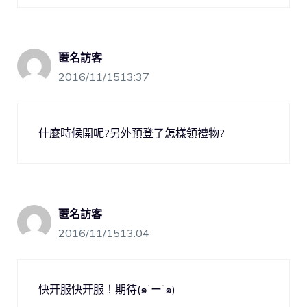
匿名訪客
2016/11/1513:37
什麼時候開呢?另外預登了怎樣領禮物?
匿名訪客
2016/11/1513:04
快开服快开服！期待(๑˙ー˙๑)