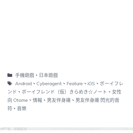
手機遊戲
、
日本遊戲
Android
、
Cyberagent
、
Feature
、
iOS
、
ボーイフレ
ンド
、
ボーイフレンド（仮）きらめき☆ノート
、
女性
向 Otome
、
情報
、
男友伴身邊
、
男友伴身邊 閃光的音
符
、
音樂