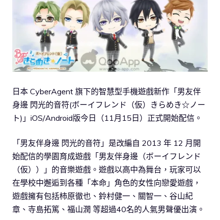
日本 CyberAgent 旗下的智慧型手機遊戲新作「男友伴
身邊 閃光的音符(ボーイフレンド（仮）きらめき☆ノー
ト)」iOS/Android版今日（11月15日）正式開始配信。
「男友伴身邊 閃光的音符」是改編自 2013 年 12 月開
始配信的學園育成遊戲「男友伴身邊（ボーイフレンド
（仮））」的音樂遊戲。遊戲以高中為舞台，玩家可以
在學校中邂逅到各種「本命」角色的女性向戀愛遊戲，
遊戲擁有包括柿原徹也、鈴村健一、關智一、谷山紀
章、寺島拓篤、福山潤 等超過40名的人氣男聲優出演。