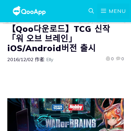
MENU
【Qoo다운로드】TCG 신작
「워 오브 브레인」
iOS/Android버전 출시
0
0
2016/12/02
作者:
Elly