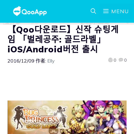
MENU
【Qoo다운로드】신작 슈팅게
임 「벌레공주: 골드라벨」
iOS/Android버전 출시
0
0
2016/12/09
作者:
Elly