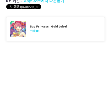
iOS버전：
AppStore에서 다운받기
Bug Princess : Gold Label
mobirix