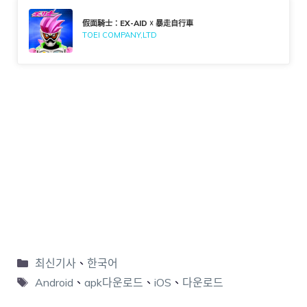
假面騎士：EX-AID ☓ 暴走自行車
TOEI COMPANY,LTD
최신기사
、
한국어
Android
、
apk다운로드
、
iOS
、
다운로드