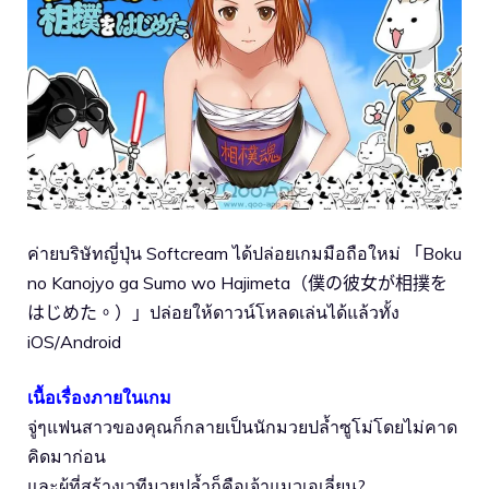
ค่ายบริษัทญี่ปุ่น Softcream ได้ปล่อยเกมมือถือใหม่ 「Boku
no Kanojyo ga Sumo wo Hajimeta（僕の彼女が相撲を
はじめた。）」ปล่อยให้ดาวน์โหลดเล่นได้แล้วทั้ง
iOS/Android
เนื้อเรื่องภายในเกม
จู่ๆแฟนสาวของคุณก็กลายเป็นนักมวยปล้ำซูโม่โดยไม่คาด
คิดมาก่อน
และผู้ที่สร้างเวทีมวยปล้ำก็คือเจ้าแมวเอเลี่ยน?