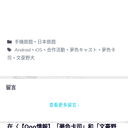
手機遊戲
、
日本遊戲
Android
、
iOS
、
合作活動
、
夢色キャスト
、
夢色卡
司
、
文豪野犬
留言
查看更多留言 ›
在〈【Qoo情報】「夢色卡司」和「文豪野