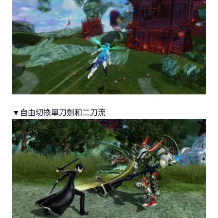
▼自由切換單刀劍和二刀流