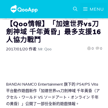
MENU
【Qoo情報】「加速世界vs刀
劍神域 千年黃昏」最多支援16
人協力戰鬥
0
0
2017/01/20
作者:
Mr. Qoo
BANDAI NAMCO Entertainment 旗下的 PS4/PS Vita
平台動作遊戲新作「加速世界vs刀劍神域 千年黃昏（ア
クセル・ワールド VS ソードアート・オンライン 千年
の黄昏）」公開了一部份全新的遊戲情報。