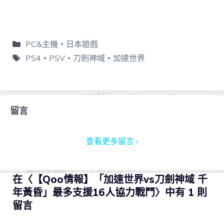
PC&主機
、
日本遊戲
PS4
、
PSV
、
刀劍神域
、
加速世界
留言
查看更多留言 ›
在〈【Qoo情報】「加速世界vs刀劍神域 千
年黃昏」最多支援16人協力戰鬥〉中有 1 則
留言