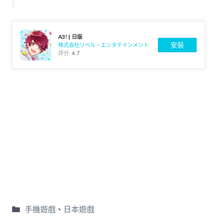
A3! | 日版
安裝
株式会社リベル・エンタテインメント
評分:
4.7
手機遊戲
、
日本遊戲