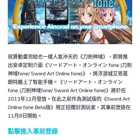
就算動畫完結也一樣人氣沖天的《刀劍神域》，即將推
出安卓定制介面《ソードアート・オンライン fone (刀劍
神域fone/ Sword Art Online fone)》，將浮游城艾恩葛
朗特搬上了智能手機。《ソードアート・オンライン
fone (刀劍神域fone/ Sword Art Online fone)》將於在
2013年12月發放。在此之前作為測試版的《Sword Art
Online fone Beta版》現正招攬封測玩家，其事前登錄在
11月8日開始。
點擊進入事前登錄