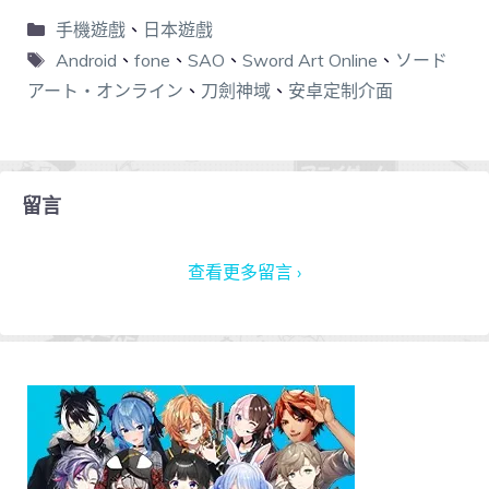
手機遊戲
、
日本遊戲
Android
、
fone
、
SAO
、
Sword Art Online
、
ソード
アート・オンライン
、
刀劍神域
、
安卓定制介面
留言
查看更多留言 ›