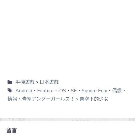
手機遊戲
、
日本遊戲
Android
、
Feature
、
iOS
、
SE
、
Square Enix
、
偶像
、
情報
、
青空アンダーガールズ！
、
青空下的少女
留言