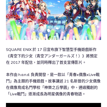
SQUARE ENIX 於 17 日宣布旗下智慧型手機遊戲新作
《青空下的少女（青空アンダーガールズ！）》將預定
在 2017 年配信，並同時釋出了首支宣傳影片。
本作由 h.a.n.d. 負責開發，是一款以「青春x偶像xLive戰
鬥」為主題的手機遊戲。故事講述 21 名新晉的少女偶像
在偶像育成名門學校「神樂之丘學園」中，通過獨創的
「Live戰鬥」逐漸成長為明星偶像的青春物語。