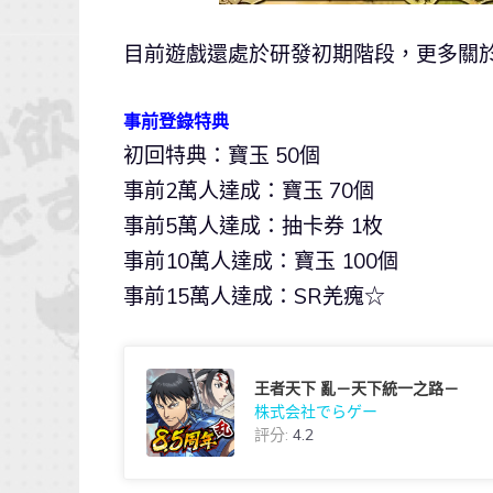
目前遊戲還處於研發初期階段，更多關
事前登錄特典
初回特典：寶玉 50個
事前2萬人達成：寶玉 70個
事前5萬人達成：抽卡券 1枚
事前10萬人達成：寶玉 100個
事前15萬人達成：SR羌瘣☆
王者天下 亂－天下統一之路－
株式会社でらゲー
評分:
4.2