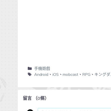
手機遊戲
Android
、
iOS
、
mobcast
、
RPG
、
キングダ
留言
（
0
條）