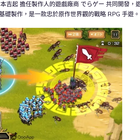
人 岡本吉起 擔任製作人的遊戲廠商 でらゲー 共同開發，
基礎製作，是一款忠於原作世界觀的戰略 RPG 手遊。