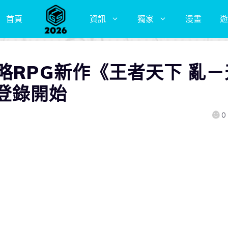
首頁
資訊
獨家
漫畫
遊
略RPG新作《王者天下 亂－
登錄開始
0