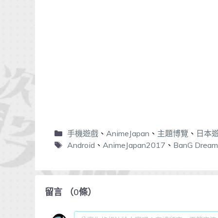
手機遊戲
、
AnimeJapan
、
主題博覽
、
日本
Android
、
AnimeJapan2017
、
BanG Drea
留言
（
0
條）