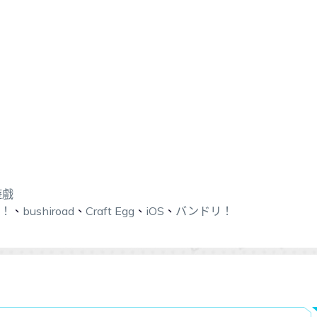
遊戲
m！
、
bushiroad
、
Craft Egg
、
iOS
、
バンドリ！