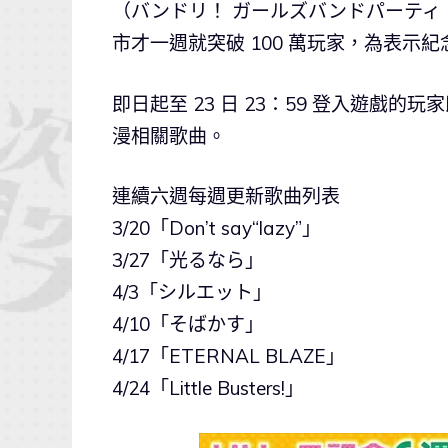
（バンドリ！ ガールズバンドパーティ！） 
市才一週就突破 100 萬玩家，為表示紀
即日起至 23 日 23：59 登入遊戲的
漫相關歌曲。
連續六週每週更新歌曲列表
3/20「Don’t say“lazy”」
3/27「光るなら」
4/3「シルエット」
4/10「そばかす」
4/17「ETERNAL BLAZE」
4/24「Little Busters!」