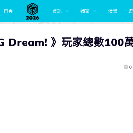
首頁
資訊
獨家
漫畫
遊
 Dream! 》玩家總數100
0