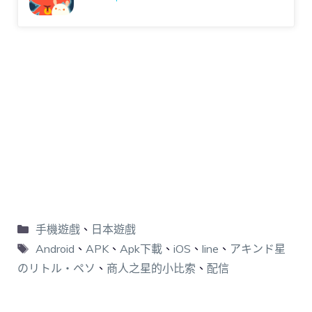
手機遊戲
、
日本遊戲
Android
、
APK
、
Apk下載
、
iOS
、
line
、
アキンド星
のリトル・ペソ
、
商人之星的小比索
、
配信