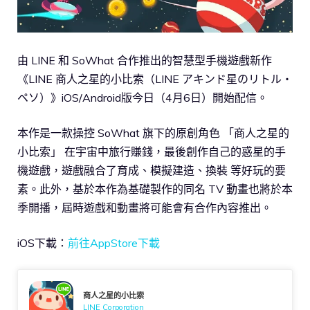
由 LINE 和 SoWhat 合作推出的智慧型手機遊戲新作
《LINE 商人之星的小比索（LINE アキンド星のリトル・
ペソ）》iOS/Android版今日（4月6日）開始配信。
本作是一款操控 SoWhat 旗下的原創角色 「商人之星的
小比索」 在宇宙中旅行賺錢，最後創作自己的惑星的手
機遊戲，遊戲融合了育成、模擬建造、換裝 等好玩的要
素。此外，基於本作為基礎製作的同名 TV 動畫也將於本
季開播，屆時遊戲和動畫將可能會有合作內容推出。
iOS下載：
前往AppStore下載
商人之星的小比索
LINE Corporation