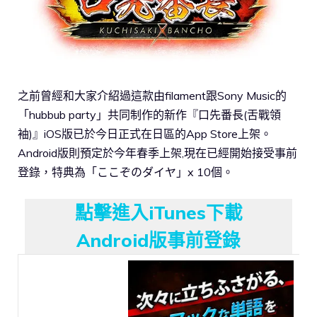
之前曾經和大家介紹過這款由filament跟Sony Music的
「hubbub party」共同制作的新作『口先番長(舌戰領
袖)』iOS版已於今日正式在日區的App Store上架。
Android版則預定於今年春季上架,現在已經開始接受事前
登錄，特典為「ここぞのダイヤ」x 10個。
點擊進入iTunes下載
Android版事前登錄