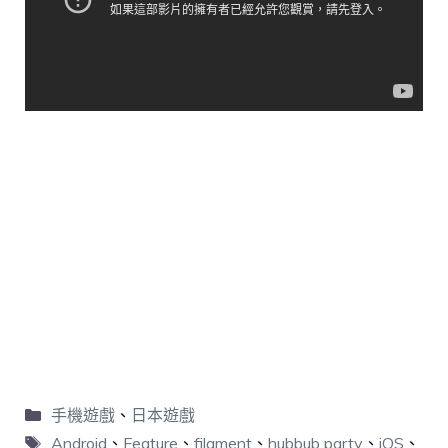
手機遊戲
、
日本遊戲
Android
、
Feature
、
filament
、
hubbub party
、
iOS
、