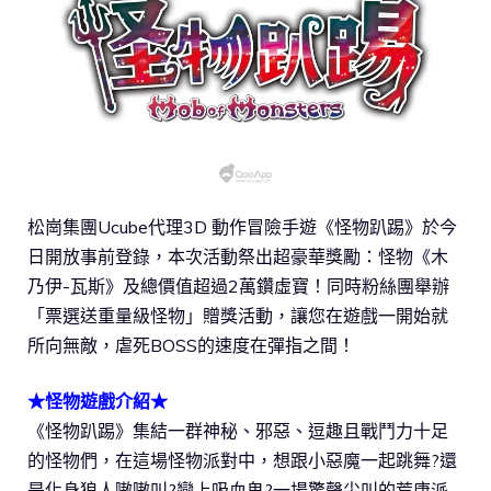
松崗集團Ucube代理3D 動作冒險手遊《怪物趴踢》於今
日開放事前登錄，本次活動祭出超豪華獎勵：怪物《木
乃伊-瓦斯》及總價值超過2萬鑽虛寶！同時粉絲團舉辦
「票選送重量級怪物」贈獎活動，讓您在遊戲一開始就
所向無敵，虐死BOSS的速度在彈指之間！
★怪物遊戲介紹★
《怪物趴踢》集結一群神秘、邪惡、逗趣且戰鬥力十足
的怪物們，在這場怪物派對中，想跟小惡魔一起跳舞?還
是化身狼人嗷嗷叫?戀上吸血鬼?一場驚聲尖叫的荒唐派