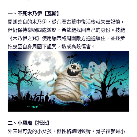
一、不死木乃伊【瓦斯】
開朗善良的木乃伊，從荒廢古墓中復活後就失去記憶，
但仍保持樂觀四處遊歷，希望能找回自己的身份。技能
《木乃伊之咒》使用繃帶將周圍敵方通通纏住，並逐步
拖曳至自身周圍下詛咒，造成高段傷害。
二、小惡魔【托比】
外表是可愛的小女孩，但性格聰明狡猾，骨子裡就是小