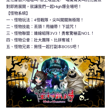
對即將展開，就讓我們一起High爆全場吧！
【怪物系統】
一、怪物玩法：4怪戰隊，尖叫闖關無極限！
二、怪物技能：丟頭！甩繃帶！下詛咒！
三、怪物聯盟：連線組隊3V3！勇奪驚嚇盃NO1.！
四、怪物公會：壯大團隊、比拼奪城！
五、怪物兄弟：揪怪一起打副本BOSS吧！