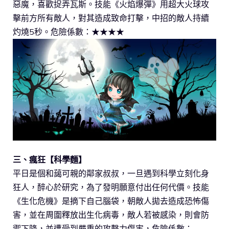
惡魔，喜歡捉弄瓦斯。技能《火焰爆彈》用超大火球攻
擊前方所有敵人，對其造成致命打擊，中招的敵人持續
灼燒5秒。危險係數：★★★★
三、瘋狂【科學麵】
平日是個和藹可親的鄰家叔叔，一旦遇到科學立刻化身
狂人，醉心於研究，為了發明願意付出任何代價。技能
《生化危機》是摘下自己腦袋，朝敵人拋去造成恐怖傷
害，並在周圍釋放出生化病毒，敵人若被感染，則會防
禦下降，並遭受到嚴重的攻擊力傷害，危險係數：