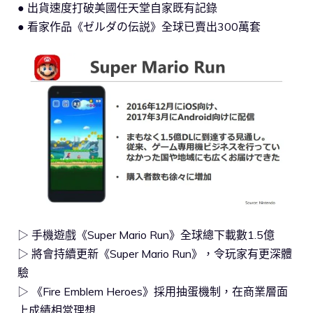
● 出貨速度打破美國任天堂自家既有記錄
● 看家作品《ゼルダの伝説》全球已賣出300萬套
▷ 手機遊戲《Super Mario Run》全球總下載數1.5億
▷ 將會持續更新《Super Mario Run》，令玩家有更深體
驗
▷ 《Fire Emblem Heroes》採用抽蛋機制，在商業層面
上成績相當理想