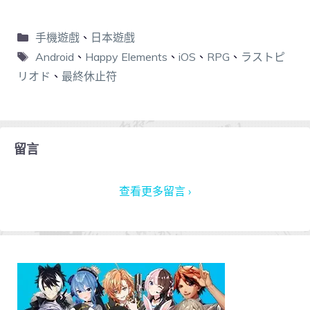
手機遊戲
、
日本遊戲
Android
、
Happy Elements
、
iOS
、
RPG
、
ラストピ
リオド
、
最終休止符
留言
查看更多留言 ›