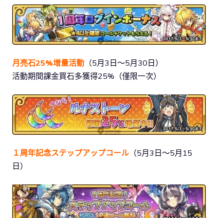
月亮石25%增量活動
（5月3日～5月30日）
活動期間課金買石多獲得25%（僅限一次）
１周年記念ステップアップコール
（5月3日～5月15
日）