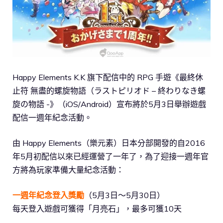
Happy Elements K.K 旗下配信中的 RPG 手遊《最終休
止符 無盡的螺旋物語（ラストピリオド – 終わりなき螺
旋の物語 -》（iOS/Android）宣布將於5月3日舉辦遊戲
配信一週年紀念活動。
由 Happy Elements（樂元素）日本分部開發的自2016
年5月初配信以來已經運營了一年了，為了迎接一週年官
方將為玩家準備大量紀念活動：
一週年紀念登入獎勵
（5月3日～5月30日）
每天登入遊戲可獲得「月亮石」，最多可獲10天