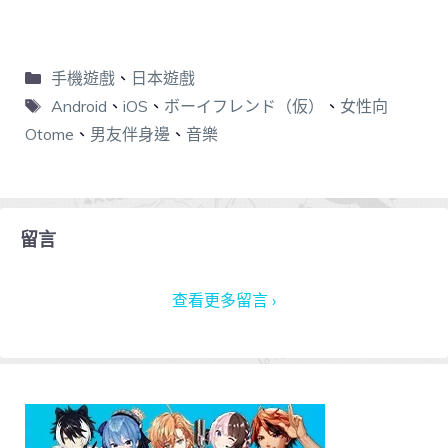
手機遊戲
、
日本遊戲
Android
、
iOS
、
ボーイフレンド（仮）
、
女性向
Otome
、
男友伴身邊
、
音樂
留言
查看更多留言 ›