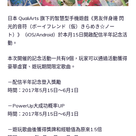
日本 QualiArts 旗下的智慧型手機遊戲《男友伴身邊 閃
光的音符（ボーイフレンド（仮）きらめき☆ノー
ト）》（iOS/Android）於本月15日開啟配信半年記念活
動。
本次開催的記念活動一共有9個，玩家可以通過活動獲得
豪華虛寶、遊玩期間限定歌曲。
－配信半年記念登入獎勵
時間：2017年5月15日～6月1日
－PowerUp大成功概率UP
時間：2017年5月15日～6月1日
－遊玩歌曲後獲得獎牌和經驗值為原來1.5倍